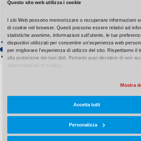
trasformi la sicurezza in un valore condiviso che tutela
Questo sito web utilizza i cookie
le persone e migliora le performance aziendali.
RICHIEDI UNA CONSULENZA
I siti Web possono memorizzare o recuperare informazioni so
di cookie nel browser. Questi possono essere relativi ad info
statistiche anonime, informazioni sull’utente, le tue preferenze
dispositivi utilizzati per consentire un'esperienza web persona
per migliorare l’esperienza di utilizzo del sito. Rispettiamo il tu
alla protezione dei tuoi dati. Pertanto puoi decidere di non acc
determinati tipi di cookie.
FORMAZIONE SULLA SICUREZZA
I benefici
Mostra de
per la tua azienda
Accetta tutti
01
02
Personalizza
PREVENZIONE E
PERCORSI SU
SICUREZZA
MISURA
I dati che
Formazione