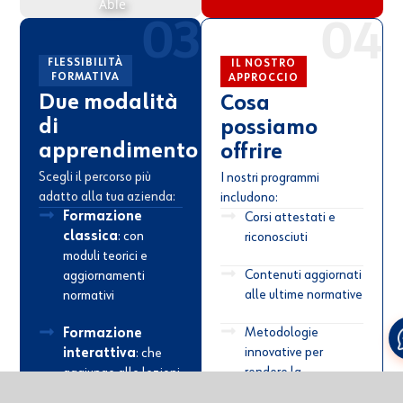
03
04
FLESSIBILITÀ
IL NOSTRO
FORMATIVA
APPROCCIO
Due modalità
Cosa
di
possiamo
apprendimento
offrire
Scegli il percorso più
I nostri programmi
adatto alla tua azienda:
includono:
Formazione
Corsi attestati e
classica
: con
riconosciuti
moduli teorici e
Contenuti aggiornati
aggiornamenti
alle ultime normative
normativi
Metodologie
Formazione
innovative per
interattiva
: che
rendere la
aggiunge alle lezioni
formazione
in aula simulazioni,