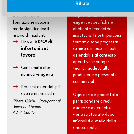
Rifiuta
contano
personalizzata
Investire nella
Ogni azienda ha
formazione riduce in
esigenze specifiche e
modo significativo il
obblighi normativi da
rischio di incidenti:
rispettare. I nostri percorsi
Fino a
-50%* di
formativi sono progettati
infortuni sul
su misura in base ai ruoli
lavoro
aziendali e al contesto
operativo: manager,
Conformità alle
tecnici, addetti alla
normative vigenti
produzione o personale
commerciale.
Processi aziendali più
sicuri e meno rischi
Ogni corso è progettato
*Fonte: OSHA – Occupational
per rispondere a reali
Safety and Health
esigenze aziendali e
Administration
viene strutturato dopo
un’analisi e studio della
singola realtà.