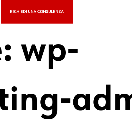
RICHIEDI UNA CONSULENZA
e:
wp-
lting-ad