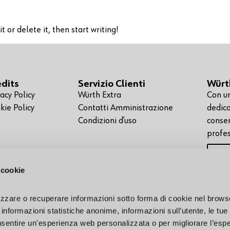
 or delete it, then start writing!
edits
Servizio Clienti
Würt
vacy Policy
Würth Extra
Con un
kie Policy
Contatti Amministrazione
dedica
Condizioni d’uso
consen
profes
 cookie
zare o recuperare informazioni sotto forma di cookie nel browse
informazioni statistiche anonime, informazioni sull’utente, le tue
onsentire un'esperienza web personalizzata o per migliorare l’esper